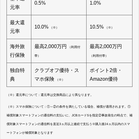
0.5%
1.0%
元率
最大還
10.0%
10.5%
（※）
（※）
元率
海外旅
最高2,000万円
最高2,000万円
（利用付
行保険
帯）
（利用付帯）
独自特
クラブオフ優待・ス
ポイント2倍・
典
マホ保険
Amazon優待
（※）
（※）還元率について：還元率は交換商品により異なります。
（※）スマホ保険について：①～②の条件を満たしている場合、補償が適用されます。①
補償対象スマートフォンの通信料の支払いに、JCBカードSを指定②事故発生の時点で、補
償対象スマートフォンの通信料を直近3ヵ月以上連続で支払う※購入後24ヵ月以内のスマ
ートフォンが補償対象となります