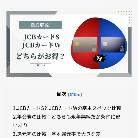
目次
[非表示]
1.
JCBカードSとJCBカードWの基本スペック比較
2.
年会費の比較：どちらも永年無料だが条件に違
いあり
3.
還元率の比較：基本還元率で大きな差